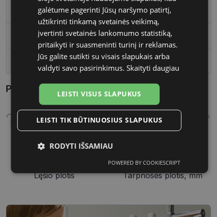
galėtume pagerinti Jūsų naršymo patirtį,
Vartotojų grupė
Moterims
užtikrinti tinkamą svetainės veikimą,
įvertinti svetainės lankomumo statistiką,
Lęšio plotis
51
pritaikyti ir suasmeninti turinį ir reklamas.
Jūs galite sutikti su visais slapukais arba
Tarpnosės plotis, mm
19
valdyti savo pasirinkimus.
Skaityti daugiau
Parametrai Kaip sužinoti savo akinių dydį?
LEISTI VISUS SLAPUKUS
LEISTI TIK BŪTINUOSIUS SLAPUKUS
RODYTI IŠSAMIAU
POWERED BY COOKIESCRIPT
51 mm
19 mm
Būtinieji
Statistikos
Rinkodaros
slapukai
slapukai
slapukai
Lęšio plotis
Tarpnosės plotis, mm
Funkciniai
Neklasifikuoti