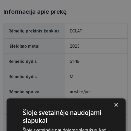
Informacija apie prekę
Rėmelių prekinis ženklas
ECLAT
Išleidimo metai
2023
Rėmelio dydis
51-19
Rėmelio dydis
M
Rėmelio spalva
m.whte/yel
×
Rėmelio tipas
Plastmasinis
Šioje svetainėje naudojami
slapukai
Rėmelio forma
Ovalus
Šioje svetainėje naudojame slapukus, kad