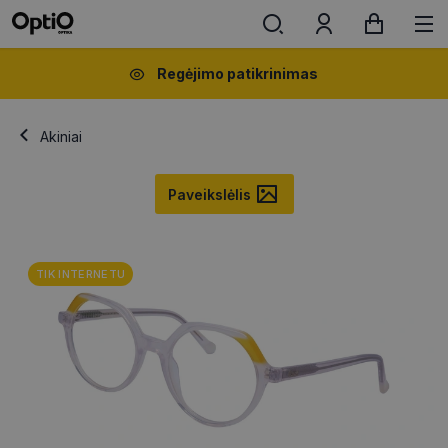
Regėjimo patikrinimas
Akiniai
Paveikslėlis
TIK INTERNETU