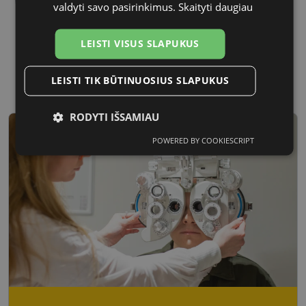
valdyti savo pasirinkimus.
Skaityti daugiau
LEISTI VISUS SLAPUKUS
55 mm
17 mm
Lęšio plotis
Tarpnosės plotis, mm
LEISTI TIK BŪTINUOSIUS SLAPUKUS
RODYTI IŠSAMIAU
POWERED BY COOKIESCRIPT
Būtinieji
Statistikos
Rinkodaros
slapukai
slapukai
slapukai
Funkciniai
Neklasifikuoti
slapukai
slapukai