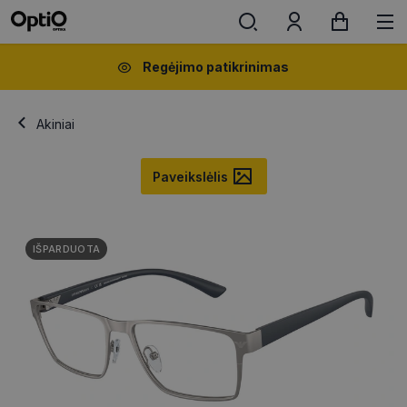
Regėjimo patikrinimas
Akiniai
Paveikslėlis
IŠPARDUOTA