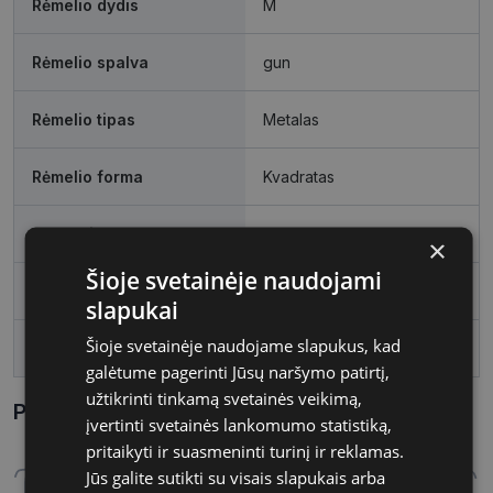
Rėmelio dydis
M
Rėmelio spalva
gun
Rėmelio tipas
Metalas
Rėmelio forma
Kvadratas
Vartotojų grupė
Vyrams
×
Šioje svetainėje naudojami
Lęšio plotis
55
slapukai
Šioje svetainėje naudojame slapukus, kad
Tarpnosės plotis, mm
17
galėtume pagerinti Jūsų naršymo patirtį,
užtikrinti tinkamą svetainės veikimą,
Parametrai Kaip sužinoti savo akinių dydį?
įvertinti svetainės lankomumo statistiką,
pritaikyti ir suasmeninti turinį ir reklamas.
Jūs galite sutikti su visais slapukais arba