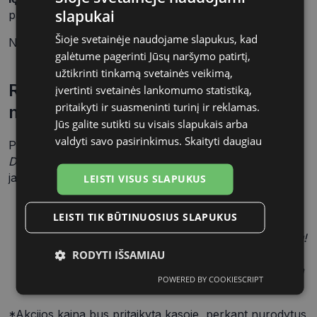
slapukai
patogiuose komplektuose.
Šioje svetainėje naudojame slapukus, kad
Nepraleiskite progos matyti ryškiai ir sutaupyti!
galėtume pagerinti Jūsų naršymo patirtį,
užtikrinti tinkamą svetainės veikimą,
Rinkitės savo „Diviniti“ komplektą ir
įvertinti svetainės lankomumo statistiką,
pritaikyti ir suasmeninti turinį ir reklamas.
mokėkite mažiau
Jūs galite sutikti su visais slapukais arba
valdyti savo pasirinkimus.
Skaityti daugiau
Paruošėme 2 praktiškus rinkinius su populiariaisiais
KL
Diviniti OxyPro161
lęšiais, kad kiekvienas rastų tai, ko
jam reikia labiausiai.
LEISTI VISUS SLAPUKUS
Kompaktiškas rinkinys už 17 €
Mokant atskirai
LEISTI TIK BŪTINUOSIUS SLAPUKUS
šios prekės kainuotų brangiau, tačiau perkant
komplektą „Optio“ optikoje sumokėsite vos 17 eurų!
Praktiškas rinkinys už 22 €
Geriausias
RODYTI IŠSAMIAU
pasirinkimas tiems, kurie kontaktinius lęšius nešioja
POWERED BY COOKIESCRIPT
Būtinieji
Statistikos
Rinkodaros
kasdien ir nori didesnės skysčio talpos!
slapukai
slapukai
slapukai
*Akcijos kaina bus pritaikyta kasoje, perkant nurodytus