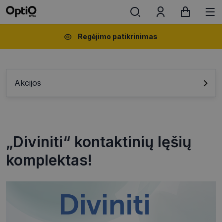
Regėjimo patikrinimas
Akcijos
„Diviniti“ kontaktinių lęšių
komplektas!