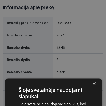
Informacija apie prekę
Rėmelių prekinis ženklas
DIVERSO
Išleidimo metai
2024
Rėmelio dydis
53-15
Rėmelio dydis
S
Rėmelio spalva
black
×
Rėmelio tipas
Plastmasinis
Šioje svetainėje naudojami
slapukai
Rėmelio forma
Stačiakampis
Šioje svetainėje naudojame slapukus, kad