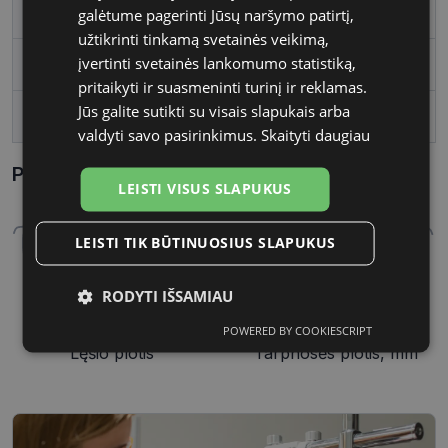
Vartotojų grupė
Moterims
galėtume pagerinti Jūsų naršymo patirtį,
užtikrinti tinkamą svetainės veikimą,
įvertinti svetainės lankomumo statistiką,
Lęšio plotis
53
pritaikyti ir suasmeninti turinį ir reklamas.
Jūs galite sutikti su visais slapukais arba
Tarpnosės plotis, mm
15
valdyti savo pasirinkimus.
Skaityti daugiau
Parametrai Kaip sužinoti savo akinių dydį?
LEISTI VISUS SLAPUKUS
LEISTI TIK BŪTINUOSIUS SLAPUKUS
RODYTI IŠSAMIAU
53 mm
15 mm
POWERED BY COOKIESCRIPT
Būtinieji
Statistikos
Rinkodaros
Lęšio plotis
Tarpnosės plotis, mm
slapukai
slapukai
slapukai
Funkciniai
Neklasifikuoti