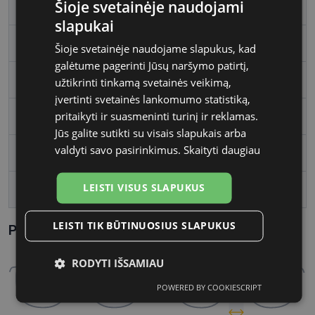
Šioje svetainėje naudojami
Rėmelio spalva
sil/blk
slapukai
Rėmelio tipas
Metalas
Šioje svetainėje naudojame slapukus, kad
galėtume pagerinti Jūsų naršymo patirtį,
Rėmelio forma
Kvadratas
užtikrinti tinkamą svetainės veikimą,
įvertinti svetainės lankomumo statistiką,
pritaikyti ir suasmeninti turinį ir reklamas.
Vartotojų grupė
Vyrams
Jūs galite sutikti su visais slapukais arba
valdyti savo pasirinkimus.
Skaityti daugiau
Lęšio plotis
58
LEISTI VISUS SLAPUKUS
Tarpnosės plotis, mm
17
LEISTI TIK BŪTINUOSIUS SLAPUKUS
Parametrai Kaip sužinoti savo akinių dydį?
RODYTI IŠSAMIAU
POWERED BY COOKIESCRIPT
Būtinieji
Statistikos
Rinkodaros
slapukai
slapukai
slapukai