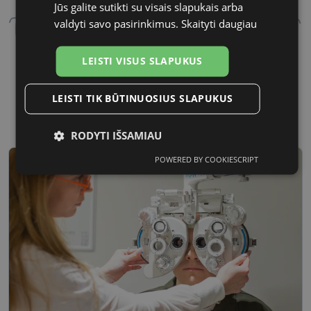
Jūs galite sutikti su visais slapukais arba
valdyti savo pasirinkimus.
Skaityti daugiau
LEISTI VISUS SLAPUKUS
54 mm
17 mm
LEISTI TIK BŪTINUOSIUS SLAPUKUS
Lęšio plotis
Tarpnosės plotis, mm
RODYTI IŠSAMIAU
POWERED BY COOKIESCRIPT
Būtinieji
Statistikos
Rinkodaros
slapukai
slapukai
slapukai
Funkciniai
Neklasifikuoti
slapukai
slapukai