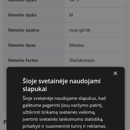
Rėmelio dydis
M
Rėmelio spalva
rose gd bk
Rėmelio tipas
Metalas
Rėmelio forma
Stačiakampis
×
Vartotojų grupė
Moterims
Šioje svetainėje naudojami
slapukai
Lęšio plotis
54
Šioje svetainėje naudojame slapukus, kad
galėtume pagerinti Jūsų naršymo patirtį,
Tarpnosės plotis, mm
17
užtikrinti tinkamą svetainės veikimą,
įvertinti svetainės lankomumo statistiką,
Parametrai Kaip sužinoti savo akinių dydį?
pritaikyti ir suasmeninti turinį ir reklamas.