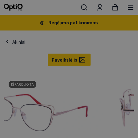
Regėjimo patikrinimas
Akiniai
Paveikslėlis
IŠPARDUOTA