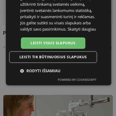
užtikrinti tinkamą svetainės veikimą,
Lęšio plotis
57
įvertinti svetainės lankomumo statistiką,
pritaikyti ir suasmeninti turinį ir reklamas.
Tarpnosės plotis, mm
16
Jūs galite sutikti su visais slapukais arba
valdyti savo pasirinkimus.
Skaityti daugiau
Parametrai Kaip sužinoti savo akinių dydį?
LEISTI VISUS SLAPUKUS
LEISTI TIK BŪTINUOSIUS SLAPUKUS
RODYTI IŠSAMIAU
57 mm
16 mm
Lęšio plotis
Tarpnosės plotis, mm
POWERED BY COOKIESCRIPT
Būtinieji
Statistikos
Rinkodaros
slapukai
slapukai
slapukai
Funkciniai
Neklasifikuoti
slapukai
slapukai