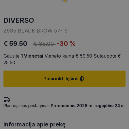
DIVERSO
2635 BLACK BROW 57-16
€ 59.50
-30 %
€ 85.00
Gausite
1
Vienetai
Vieneto kaina
€ 59.50
Sutaupote
€
25.50
Pasirinkti lęšius
Planuojamas pristatymas
Pirmadienis 2026 m. rugpjūčio 24 d.
Informacija apie prekę