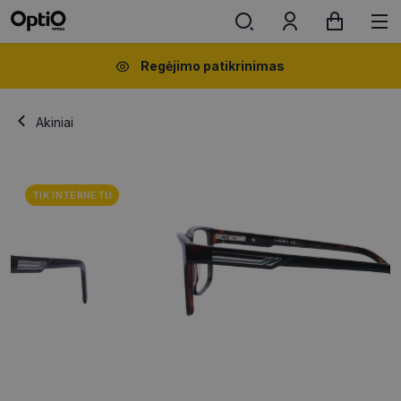
Regėjimo patikrinimas
Akiniai
TIK INTERNETU