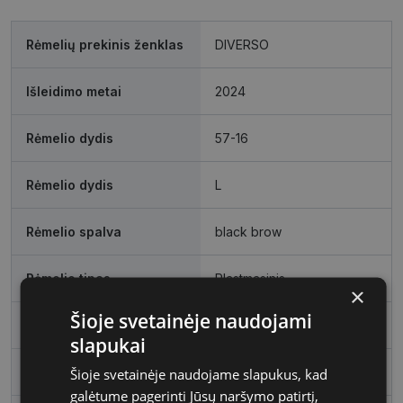
Rėmelių prekinis ženklas
DIVERSO
Išleidimo metai
2024
Rėmelio dydis
57-16
Rėmelio dydis
L
Rėmelio spalva
black brow
Rėmelio tipas
Plastmasinis
×
Šioje svetainėje naudojami
Rėmelio forma
Kvadratas
slapukai
Vartotojų grupė
Vyrams
Šioje svetainėje naudojame slapukus, kad
galėtume pagerinti Jūsų naršymo patirtį,