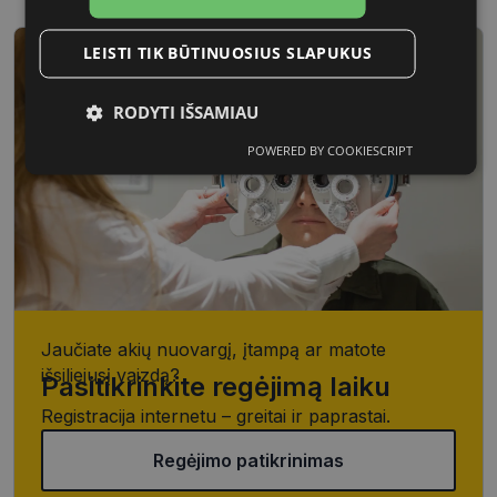
LEISTI TIK BŪTINUOSIUS SLAPUKUS
RODYTI IŠSAMIAU
POWERED BY COOKIESCRIPT
Būtinieji
Statistikos
Rinkodaros
slapukai
slapukai
slapukai
Funkciniai
Neklasifikuoti
slapukai
slapukai
Jaučiate akių nuovargį, įtampą ar matote
išsiliejusį vaizdą?
Pasitikrinkite regėjimą laiku
Registracija internetu – greitai ir paprastai.
Būtinieji slapukai
Statistikos slapukai
Regėjimo patikrinimas
Rinkodaros slapukai
Funkciniai slapukai