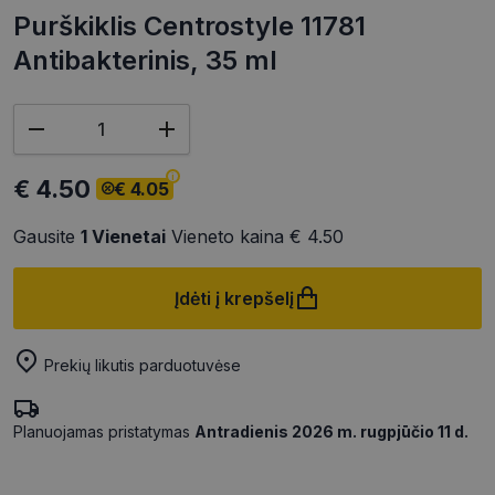
Purškiklis Centrostyle 11781
Antibakterinis, 35 ml
€ 4.50
€ 4.05
Gausite
1
Vienetai
Vieneto kaina
€ 4.50
Įdėti į krepšelį
Prekių likutis parduotuvėse
Planuojamas pristatymas
Antradienis 2026 m. rugpjūčio 11 d.