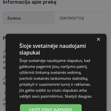
Informacija apie prekę
Ženklas
CENTROSTYLE
×
Prekės aprašymas
Šioje svetainėje naudojami
„Centrostyle Spray Clean“ formulė be alkoholio
slapukai
pasižymi antibakteriniu poveikiu ir užtikrina
Šioje svetainėje naudojame slapukus, kad
nepriekaištingą akinių rėmelių bei lęšių švarą ir
galėtume pagerinti Jūsų naršymo patirtį,
dezinfekciją.
užtikrinti tinkamą svetainės veikimą,
„Centrostyle Spray Clean“ valiklis tinka visų tipų
įvertinti svetainės lankomumo statistiką,
lęšiams, net ir turintiems specialią dangą.
pritaikyti ir suasmeninti turinį ir reklamas.
Jūs galite sutikti su visais slapukais arba
Užtikrinkite savo akinių lęšių higienos standartus su
valdyti savo pasirinkimus.
Skaityti daugiau
„Centrostyle Spray Clean“ ir užtikrinkite visada aiškų
matymą.
LEISTI VISUS SLAPUKUS