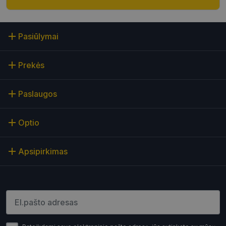
Neklasifikuoti slapukai
Šie slapukai yra būtini, kad galėtumėte naršyti
svetainės turinį bei naudotis jo funkcijomis. Šie
Pasiūlymai
slapukai atpažįsta Jūsų įrenginį, tačiau neatskleidžia
Jūsų tapatybės, taip pat nerenka informacijos. Be šių
slapukų tinklalapis neveiks tinkamai. Šie slapukai
saugomi Jūsų įrenginyje, kol slapukai atlieka savo
Prekės
funkcijas, bet ne ilgiau kaip dvejus metus.
Šie būtinieji slapukai nustatomi automatiškai.
Paslaugos
Teikėjas
/
Pavadinimas
Galiojimas
Aprašymas
Domenas
Optio
CookieScriptConsent
11 mėnesį
Šį slapuką
CookieScript
4 savaitės
„Cookie-
optio.lt
Script.com“
paslauga
Apsipirkimas
naudoja
lankytojų
slapukų
sutikimo
nuostatoms
prisiminti.
Būtina, kad
Įveskite el.pašto adresą
Cookie-
Script.com
slapukų
reklamjuostė