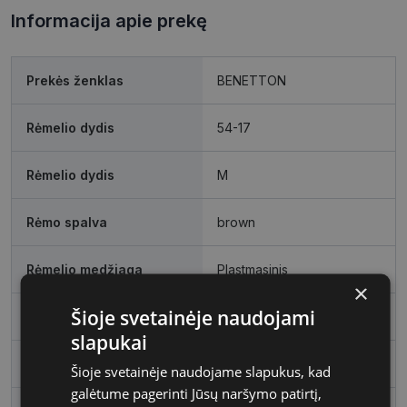
Informacija apie prekę
Prekės ženklas
BENETTON
Rėmelio dydis
54-17
Rėmelio dydis
M
Rėmo spalva
brown
Rėmelio medžiaga
Plastmasinis
×
Šioje svetainėje naudojami
Rėmelio forma
Kvadratas
slapukai
Vartotojų grupė
Moterims
Šioje svetainėje naudojame slapukus, kad
galėtume pagerinti Jūsų naršymo patirtį,