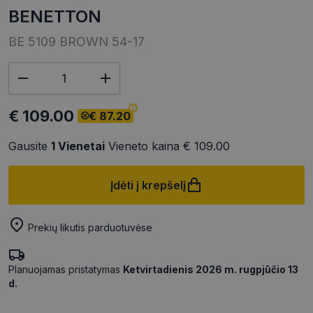
BENETTON
BE 5109 BROWN 54-17
€ 109.00
€ 87.20
Gausite
1
Vienetai
Vieneto kaina
€ 109.00
Įdėti į krepšelį
Prekių likutis parduotuvėse
Planuojamas pristatymas
Ketvirtadienis 2026 m. rugpjūčio 13
d.