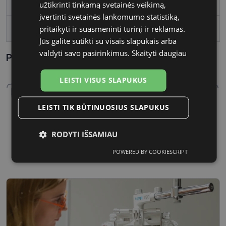
Lęšio plotis, mm
54
užtikrinti tinkamą svetainės veikimą,
įvertinti svetainės lankomumo statistiką,
pritaikyti ir suasmeninti turinį ir reklamas.
Tarpnosės plotis, mm
17
Jūs galite sutikti su visais slapukais arba
valdyti savo pasirinkimus.
Skaityti daugiau
Parametrai Kaip sužinoti savo akinių dydį?
LEISTI VISUS SLAPUKUS
LEISTI TIK BŪTINUOSIUS SLAPUKUS
RODYTI IŠSAMIAU
54 mm
17 mm
Lęšio plotis, mm
Tarpnosės plotis, mm
POWERED BY COOKIESCRIPT
Būtinieji
Statistikos
Rinkodaros
slapukai
slapukai
slapukai
Funkciniai
Neklasifikuoti
slapukai
slapukai