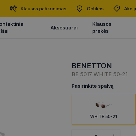
Klausos patikrinimas
Optikos
Akcij
ontaktiniai
Klausos
Aksesuarai
ęšiai
prekės
BENETTON
BE 5017 WHITE 50-21
Pasirinkite spalvą
WHITE 50-21