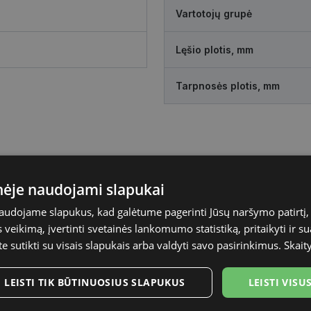
Vartotojų grupė
Lęšio plotis, mm
Tarpnosės plotis, mm
inėje naudojami slapukai
naudojame slapukus, kad galėtume pagerinti Jūsų naršymo patirtį, 
veikimą, įvertinti svetainės lankomumo statistiką, pritaikyti ir su
te sutikti su visais slapukais arba valdyti savo pasirinkimus.
Skait
LEISTI TIK BŪTINUOSIUS SLAPUKUS
LEISTI VIS