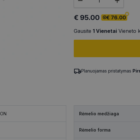
€ 95.00
€ 76.00
Gausite
1
Vienetai
Vieneto 
Planuojamas pristatymas
Pir
TON
Rėmelio medžiaga
Rėmelio forma