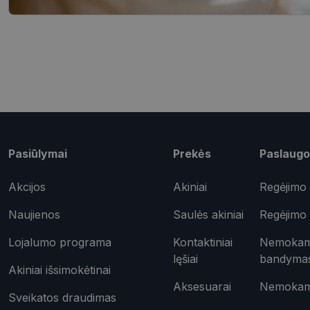
shipping_country
csrftoken
Pavadinimas
ttcsid_CQD2CAJC7
Pasiūlymai
Prekės
Paslaugo
Tei
Pavadinimas
ttcsid
Do
Pavadinimas
test_cookie
Goo
Akcijos
Akiniai
Regėjimo 
.do
_ga
Naujienos
Saulės akiniai
Regėjimo 
IDE
Goo
.do
Lojalumo programa
Kontaktiniai
Nemokama
_gcl_au
Goo
lęšiai
bandyma
.opt
Akiniai išsimokėtinai
_ttp
Aksesuarai
Nemokama
_fbp
Met
Sveikatos draudimas
Inc.