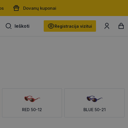
os
Dovanų kuponai
Ieškoti
Ieškoti
Registracija vizitui
RED 50-12
BLUE 50-21