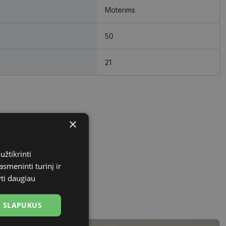
Moterims
50
21
×
užtikrinti
asmeninti turinį ir
yti daugiau
US SLAPUKUS