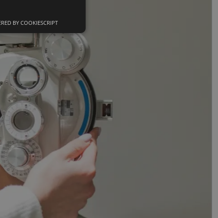
RED BY COOKIESCRIPT
Neklasifikuoti
slapukai
sifikuoti slapukai
įsta Jūsų įrenginį,
i. Šie slapukai
nkytojų slapukų
-Script.com slapukų
ageidavimus dėl