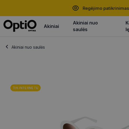
Regėjimo patikrinimas
Akiniai nuo
K
Akiniai
saulės
l
Akiniai nuo saulės
TIK INTERNETU