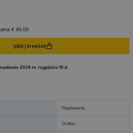
kaina
€ 95.00
Įdėti į krepšelį
madienis 2026 m. rugpjūčio 10 d.
Plastmasinis
Ovalus