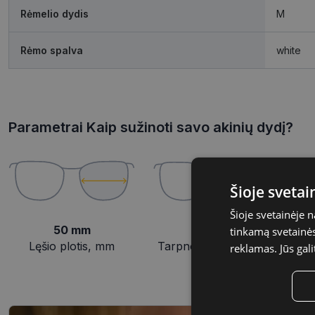
Rėmelio dydis
M
Rėmo spalva
white
Parametrai Kaip sužinoti savo akinių dydį?
Šioje sveta
Šioje svetainėje 
50 mm
21 mm
tinkamą svetainės 
Lęšio plotis, mm
Tarpnosės plotis, mm
reklamas. Jūs gali