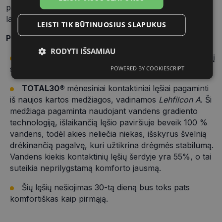
patogu nešioti kiekvieną dieną viso mėnesio
laikotarpyje.
LEISTI TIK BŪTINUOSIUS SLAPUKUS
Privalumai:
RODYTI IŠSAMIAU
Unikali
CELLIGENT® technology
sukuria apsauginį
sluoksnį, imituojantį natūralų akies paviršių.
POWERED BY COOKIESCRIPT
Būtinieji
Statistikos
Rinkodaros
slapukai
slapukai
slapukai
TOTAL30®
mėnesiniai kontaktiniai lęšiai pagaminti
iš naujos kartos medžiagos, vadinamos
Lehfilcon A
.
Ši
medžiaga pagaminta naudojant vandens gradiento
Funkciniai
Neklasifikuoti
technologiją, išlaikančią lęšio paviršiuje beveik 100 %
slapukai
slapukai
vandens, todėl akies neliečia niekas, išskyrus švelnią
drėkinančią pagalvę, kuri užtikrina drėgmės stabilumą.
Vandens kiekis kontaktinių lęšių šerdyje yra 55%, o tai
suteikia neprilygstamą komforto jausmą.
Šių lęšių nešiojimas 30-tą dieną bus toks pats
Būtinieji slapukai
Statistikos slapukai
komfortiškas kaip pirmąją.
Rinkodaros slapukai
Funkciniai slapukai