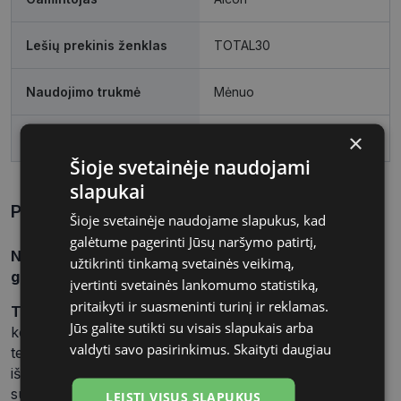
Lešių prekinis ženklas
TOTAL30
Naudojimo trukmė
Mėnuo
×
Pakuotė
6
Šioje svetainėje naudojami
slapukai
Prekės aprašymas
Šioje svetainėje naudojame slapukus, kad
galėtume pagerinti Jūsų naršymo patirtį,
Naujausias ir moderniausias kompanijos Alcon
užtikrinti tinkamą svetainės veikimą,
gaminys - Total30 mėnesiniai kontaktiniai lęšiai.
įvertinti svetainės lankomumo statistiką,
pritaikyti ir suasmeninti turinį ir reklamas.
TOTAL30®
yra pirmieji ir vieninteliai mėnesiniai
Jūs galite sutikti su visais slapukais arba
kontaktiniai lęšiai su įdiegta vandens gradiento
valdyti savo pasirinkimus.
Skaityti daugiau
technologija, užtikrinančia beveik 100 % vandens
išlaikymą ant kontaktinių lęšių paviršiaus. Taip
sukuriama švelni drėgmės pagalvė, kurios dėka lęšius
LEISTI VISUS SLAPUKUS