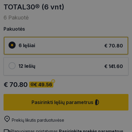
TOTAL30® (6 vnt)
6 Pakuotė
Pakuotės
6 lęšiai
€ 70.80
12 lešių
€ 141.60
€ 70.80
€ 49.56
Pasirinkti lęšių parametrus
Prekių likutis parduotuvėse
Planuojamas pristatymas
Pasirinkite prekės parametrus