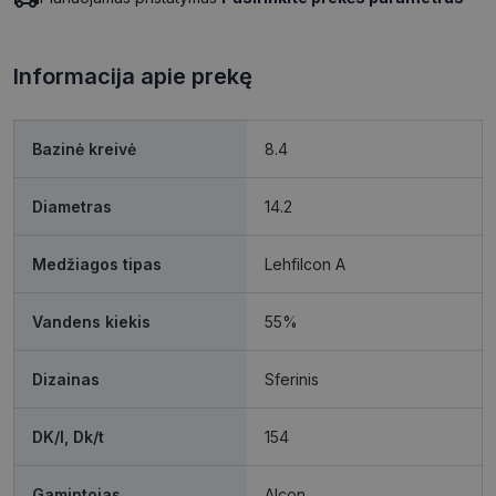
Informacija apie prekę
Bazinė kreivė
8.4
Diametras
14.2
Medžiagos tipas
Lehfilcon A
Vandens kiekis
55%
Dizainas
Sferinis
DK/l, Dk/t
154
Gamintojas
Alcon