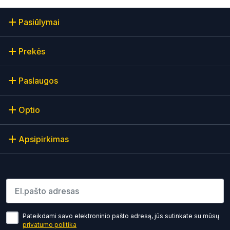
Pasiūlymai
Prekės
Paslaugos
Optio
Apsipirkimas
Įveskite el.pašto adresą
Pateikdami savo elektroninio pašto adresą, jūs sutinkate su mūsų
privatumo politika