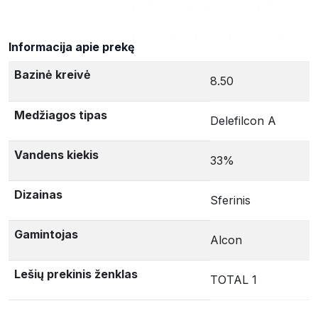
Informacija apie prekę
Bazinė kreivė
8.50
Medžiagos tipas
Delefilcon A
Vandens kiekis
33%
Dizainas
Sferinis
Gamintojas
Alcon
Lešių prekinis ženklas
TOTAL 1